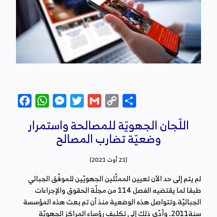
Facebook
WhatsApp
Messenger
Twitter
Gmail
Copy
Partager
Link
اللّجان الجهويّة للمصالحة واستمرار
وضعيّة تضارب المصالح
(21 أوت 2021)
لم يتم إلى حد الآن تعيين الممثّلين الجهويّين للموفّق الجبائي
طبقا لما يقتضيه الفصل 114 من مجلّة الحقوق والإجراءات
الجبائيّة.وتتواصل هذه الوضعية منذ أن تم بعث هذه المؤسسة
سنة2011. وأدّى ذلك إلى تكليف رؤساء المراكز الجهويّة