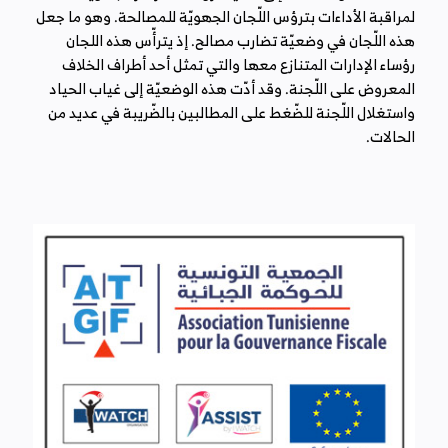
لمراقبة الأداءات بترؤس اللّجان الجهويّة للمصالحة. وهو ما جعل
هذه اللّجان في وضعيّة تضارب مصالح. إذ يترأّس هذه اللجان
رؤساء الإدارات المتنازع معها والتي تمثل أحد أطراف الخلاف
المعروض على اللّجنة. وقد أدّت هذه الوضعيّة إلى غياب الحياد
واستغلال اللّجنة للضّغط على المطالبين بالضّريبة في عديد من
الحالات.