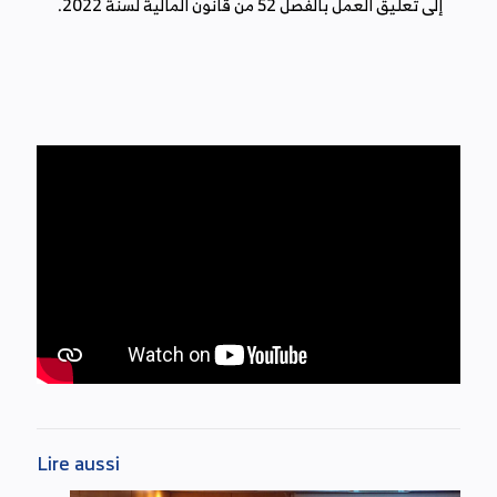
‬إلى‭ ‬تعليق‭ ‬العمل‭ ‬بالفصل 52 من‭ ‬قانون‭ ‬المالية‭ ‬لسنة ‭ .2022
Lire aussi