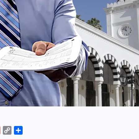
r
ter
Gmail
Copy
Partager