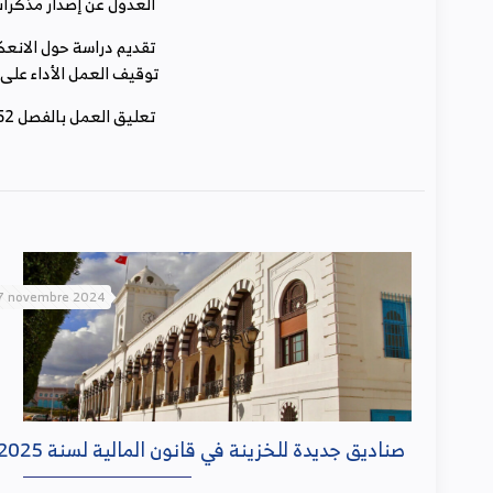
‭ ‬العدول‭ ‬عن‭ ‬إصدار‭ ‬مذكّرات‭ ‬تتجاوز‭ ‬وظيفتها‭ ‬التي‭ ‬تقتصر‭ ‬على‭ ‬تفسير‭ ‬النّص‭ ‬القانوني‭ ‬دون‭ ‬أن‭ ‬تتجاوز‭ ‬أحكامه‭.‬
‬توقيف‭ ‬العمل‭ ‬الأداء‭ ‬على‭ ‬القيمة‭ ‬المضافة‭ ‬مع‭ ‬اعتماد‭ ‬منهج‭ ‬تشاركي‭ ‬في‭ ‬إعدادها‭.‬
‭ ‬تعليق‭ ‬العمل‭ ‬بالفصل‭ ‬52‭ ‬من‭ ‬قانون‭ ‬الماليّة‭ ‬إلى‭ ‬حين‭ ‬إجراء‭ ‬دراسة‭ ‬تشاركيّة‭ ‬لأثاره‭ ‬على‭ ‬المؤسسات‭ ‬والمواطن‭.‬
7 novembre 2024
صناديق جديدة للخزينة في قانون المالية لسنة 2025