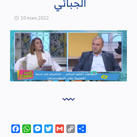
الجبائي
10 mars 2022
Facebook
WhatsApp
Messenger
Twitter
Gmail
Copy
Partager