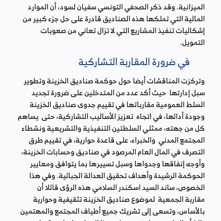
الميزانية. وقد ذكر الصحفي التونسي سفيان لسود، أن الموارد
المالية التي تملكها هذه الصناديق قادرة على حل جزء كبير من
إشكاليات تنفيذ المشاريع التي لا تزال تعاني من صعوبات
التمويل.
في ضرورة المقاربة التشاركية
وتركزت المناقشات أيضا حول حوكمة صناديق الخزينة وتطوير
سبل إدارتها حيث أكد عدد من المتدخلين على ضرورة تجديد
السلط العمومية مقارباتها في تقييم جدوى صناديق الخزينة
وجودة أدائها، في اتجاه تعزيز الأساليب التشاركية، حتى يساهم
كل من جهته، ممثلي السلطتين التنفيذية والتشريعية ونشطاء
المجتمع المدني والخبراء، على قاعدة حوارية، في تقييم طرق
التصرف في المال العام المرصود في صناديق وحسابات الخزينة،
وأوجه إنفاقها وجدواها وسبل تسييرها بما يتوافق ومعايير
الحوكمة الرشيدة وأهداف تحقيق العدالة الجبائية. وفي هذا
الخصوص، ساند السيد اسكندر السلامي هذه الرؤى قائلا أن
مقاربة الجمعية لموضوع صناديق الخزينة تثقيفية وحوارية
بالأساس، وتسعى إلى تشريك جميع أطياف المجتمع والمهتمين