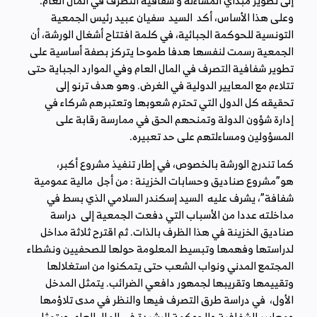
إلى تطوير مبدأي المساءلة و شفافية التصرف في المال العام.
وعلى هذا الأساس، أكد السيد سفيان عبيد رئيس الجمعية
التونسية للحوكمة الجبائية، في كلمة افتتاح أشغال الورشة، أن
الجمعية رسمت لنفسها هدفا طموحا يتركز بصفة أساسية على
تطوير شفافية التصرف في المال العام وفي الموارد الجباية حتى
تتلاءم مع المعايير الدولية في الغرض. وهو هدف ترنو إلى
تحقيقه كل الدول التي تحترم شعوبها وتعتبرهم شركاء في
إدارة شؤون الدولة وتمنحهم الحق في ممارسة رقابة على
المسؤولين ومساءلتهم على حد تعبيره.
كما تندرج الورشة بالخصوص، في إطار تنفيذ مشروع أكبر،
هو”مشروع صناديق وحسابات الخزينة : من أجل مالية عمومية
شفافة”، يشرف عليه السيد إسكندر السلامي الذي بسط في
مداخلته عددا من الأسباب التي دفعت الجمعية إلى دراسة
صناديق الخزينة في هذا الظرف بالذات. ثم اقترح ثلاثة مداخل
لدراستها وفهمها وتبسيط المعلومة حولها للصحفيين ونشطاء
المجتمع المدني ونواب الشعب حتى يتمكنوا من استغلالها
وتقييمها وتقريبها لجمهور دافعي الضرائب. يتمثل المدخل
الأول، في دراسة طرق التصرف فيها والنظر في مدى تلاؤمها
ومعايير الشفافية والحوكمة الرشيدة في المال العام. ويتمثل