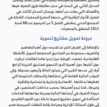
المدخل الثاني، في البحث في مدى مطابقة طرق التصرف فيها
والأهداف التي بعثت من أجلها. ويتمثل المدخل الثالث، في
تفعيل الأدوار الرقابية التي منحها المشرع للجمعيات الفاعلة في
المجتمع المدني بمقتضى الفصل 5 من المرسوم عدد88 لسنة
2011 المتعلق بالجمعيات.
مرونة تمويل مشاريع تنموية
بالإضافة إلى العرض الذي تم تقديمه حول أهم المفاهيم
والتعريف بمجموعة من الصناديق المخصصة لتمويل الأنشطة
الاقتصادية خصصت الورشة حيزا زمنيا هاما لنقاشات تركزت
حول أغلبها حول أهمية الدور التنموي لصناديق الخزينة الراجع
أولا، إلى عددها الكبير التي يتجاوز المائة وأربعون صندوقا، وإلى
الموارد المالية الهامة التي تمتلكها والمجالات المتنوعة التي
تغطيها تدخلاتها ، اقتصادية وتجارية واجتماعية وثقافية
وغيرها…كما تبدو أهميتها بحسب مداخلات المختصين، في
مرونة التصرف في أرصدتها المالية وسرعة مواجهتها للحاجات
المتأكدة في تمويل مشاريع تنموية عاجلة دون اللجوء التقليدي
إلى طول المسالك الإدارية وصرامة رقابة النفقات المبرمجة ضمن