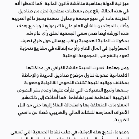
ميزانية الدولة بمناسبة مناقشة قانون المالية. كما لاحظوا أنه
في هذه الحالة، يقع عرض معطيات سطحية لجزء من صناديق
الخزينة عادة في صيغ مبهمة وجداول معقدة يعجز دافع الضريبة
وأغلب المهتمين بالشأن العام على فك رموزها. ويندرج هدف
هذه الورشة أيضا ضمن سعي الجمعية لخلق رأي عام ملم
بمكونات المالية العمومية يراقب ويسائل حول طرق تصرف
المسؤولين في المال العام وأوجه إنفاقه في مشاريع تنموية
تعود بالنفع على المجموعة الوطنية.
ومن جهتها، فسرت السيدة عائشة القرافي في مداخلتها
الافتتاحية صعوبة تناول موضوع صناديق الخزينة والإحاطة
بمختلف جوانبه نتيجة تشتت النصوص القانونية وصعوبة
جمعها وتتبع التعديلات التي طرأت عليها وعدم نشر النصوص
الترتيبية المنظمة لسير نشاطها. كما أضافت إلى ذلك،شح
المعلومات المتعلقة بها واستحالة النفاذ إليها حتى من قبل
الأطراف الممارسة للنشاط المالي والضريبي، فضلا عن دافعي
الضريبة.
وعموما، تندرج هذه الورشة، في صلب نشاط الجمعية التي تسعى