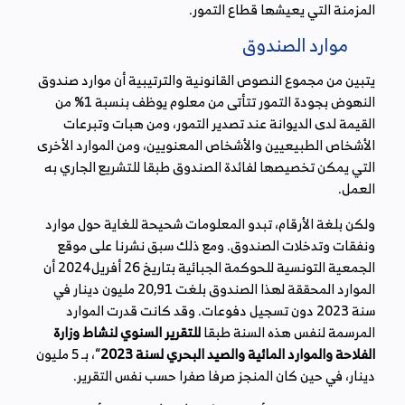
المزمنة التي يعيشها قطاع التمور.
موارد الصندوق
يتبين من مجموع النصوص القانونية والترتيبية أن موارد صندوق
النهوض بجودة التمور تتأتى من معلوم يوظف بنسبة 1% من
القيمة لدى الديوانة عند تصدير التمور، ومن هبات وتبرعات
الأشخاص الطبيعيين والأشخاص المعنويين، ومن الموارد الأخرى
التي يمكن تخصيصها لفائدة الصندوق طبقا للتشريع الجاري به
العمل.
ولكن بلغة الأرقام، تبدو المعلومات شحيحة للغاية حول موارد
ونفقات وتدخلات الصندوق. ومع ذلك سبق نشرنا على موقع
الجمعية التونسية للحوكمة الجبائية بتاريخ 26 أفريل2024 أن
الموارد المحققة لهذا الصندوق بلغت 20,91 مليون دينار في
سنة 2023 دون تسجيل دفوعات. وقد كانت قدرت الموارد
المرسمة لنفس هذه السنة طبقا
للتقرير السنوي لنشاط وزارة
الفلاحة والموارد المائية والصيد البحري لسنة 2023
“، بـ 5 مليون
دينار، في حين كان المنجز صرفا صفرا حسب نفس التقرير.