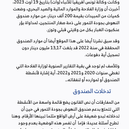
وكانت وكالة تونس أفريقيا للأنباء (وات) بتاريخ 19 أوت 2023،
أخبرت أن وزارة الفلاحة والموارد المائية والصيد البحري، وضعت
كميات من المبيدات بقيمة 200 ألف دينار، من موارد صندوق
النهوض بجودة التمور على ذمة صغار المنتجين، لمداواة بؤر
عنكبوت الغبار بكل من ولايتي قبلي وتوزر.
وقد سبق نشرنا أيضا على هذا الموقع أيضا أن موارد الصندوق
المحققة في سنة 2022 قد بلغت 13,17 مليون دينار دون
تسجيل أية دفوعات.
وللأسف لم توجد في بقية التقارير السنوية لوزارة الفلاحة التي
تغطي سنوات 2020 و2021 و2022، أية إشارة لأنشطة
الصندوق أو لموارده أو لنفقاته…
تدخلات الصندوق
من المفارقات أن نص القانون يضع قائمة واسعة من الأنشطة
التي تتمتع بدعم صندوق النهوض بجودة التمور في حين أن
تدخلاته تبدو ضعيفة على أرض الواقع مثلما تبينها الأرقام. وهنا
تطرح أسئلة عديدة: فإما أن تفسر هذه الوضعية بعدم وجود