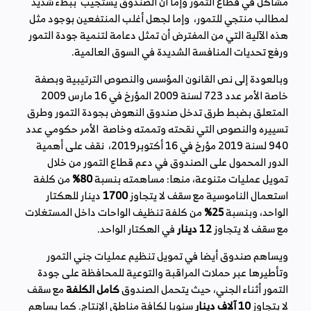
مشاكل في قطاع التمور وإما أن الصندوق يستجيب ببطء شديد
لمطالب منتجي للتمور، وإما لجهل أغلب المنتفعين بوجود مثل
هذه الآلية التي من المفترض أن تمثل دعامة لتنمية جودة التمور
ورفع تحديات المنافسة الشديدة في السوق العالمية.
وبالعودة إلى نص القانون المؤسس والنصوص الترتيبية وبصفة
خاصة الأمر عدد 723 لسنة 2009 المؤرخ في 16 مارس 2009
المتعلق بضبط طرق تدخل صندوق النهوض بجودة التمور وطرق
تسييره والنصوص التي نقحته وتممته وخاصة الأمر حكومي عدد
940 لسنة 2019 مؤرخ في 16 أكتوبر2019، نقف على أهمية
الدور المحمول على الصندوق في دعم قطاع التمور من خلال
تمويل عمليات متنوعة، منها: مساهمته بنسبة
80%
من كلفة
استعمال الناموسية مع سقف لا يتجاوز
1700
دينار للهكتار
الواحد، وبنسبة
25%
من كلفة تنظيف الواحات داخل المستغلات
مع سقف لا يتجاوز
12 دينار
في الهكتار الواحد.
ويساهم صندوق أيضا في تمويل تنظيم عمليات جني التمور
وتأطيرها عبر حملات المراقبة والتوعية للمحافظة على جودة
التمور أثناء الجني، حيث يتحمل الصندوق
كامل الكلفة
مع سقف
لا يتجاوز
10 آلاف دينار
سنويا لكافة مناطق الإنتاج. كما يساهم