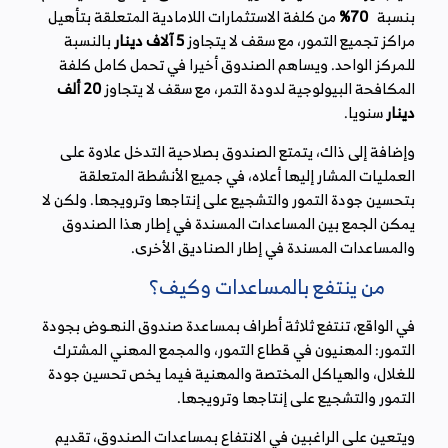
بنسبة
70%
من كلفة الاستثمارات اللامادية المتعلقة بتأهيل
مراكز تجميع التمور، مع سقف لا يتجاوز
5 آلاف دينار
بالنسبة
للمركز الواحد. ويساهم الصندوق أخيرا في تحمل كامل كلفة
المكافحة البيولوجية لدودة التمر، مع سقف لا يتجاوز
20 ألف
دينار
سنويا.
وإضافة إلى ذاك، يتمتع الصندوق بصلاحية التدخل علاوة على
العمليات المشار إليها أعلاه، في جميع الأنشطة المتعلقة
بتحسين جودة التمور والتشجيع على إنتاجها وترويجها. ولكن لا
يمكن الجمع بين المساعدات المسندة في إطار هذا الصندوق
والمساعدات المسندة في إطار الصناديق الأخرى.
من ينتفع بالمساعدات وكيف؟
في الواقع، تنتفع ثلاثة أطراف بمساعدة صندوق النهـوض بجودة
التمور: المهنيون في قطاع التمور، والمجمع المهني المشترك
للغلال، والهياكل المختصة والمهنية فيما يخص تحسين جودة
التمور والتشجيع على إنتاجها وترويجها.
ويتعين على الراغبين في الانتفاع بمساعدات الصندوق، تقديم