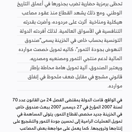
تحظى برمزية حضارية تضرب بجذورها في أعماق التاريخ
الوطني. ومع ذلك يشهد القطاع منذ عقود مصاعب
هيكلية ومناخية أثرت على مردوده، وأضرت بقدرته
التنافسية في الأسواق العالمية. لذلك أفردته الدولة
التونسية بحساب خاص في الخزينة يسمى”صندوق
النهوض بجودة التمور”، كاليه تمويل خصصت موارده
المالية
لدعم منتجي التمور ومصنعيه ومصدريه.
ويعتبر الصندوق، آلية تمويل هامة محاطة بإطار
قانوني مشجع في مقابل ضعف ملحوظ في إنفاق
موارده.
في الواقع، قامت الدولة بمقتضى الفصل 24 من القانون عدد 70
لسنة 2007 المؤرخ في 27 ديسمبر 2007 ببعث صندوق خاص
في الخزينة جديد مخصص لقطاع التمور، يتولى المساهمة في
تمويل العمليات الرامية إلى تحسين جودة التمور والتشجيع على
إنتاجها وترويجها. كما يعمل على مواجهة بعض المصاعب