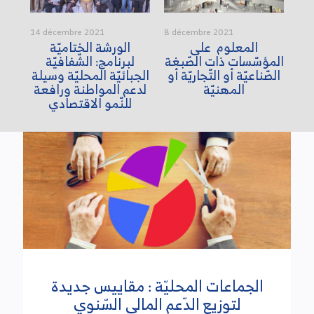
14 décembre 2021
8 décembre 2021
3 d
ب
المعلوم على
الورشة الختاميّة
ماذ
ة
المؤسّسات ذات الصّبغة
لبرنامج: الشّفافيّة
ال
الصّناعيّة أو التّجاريّة أو
الجبائيّة المحليّة وسيلة
ال
المهنيّة
لدعم المواطنة ورافعة
للنّمو الاقتصادي
الجماعات المحليّة : مقاييس جديدة
لتوزيع الدّعم المالي السّنوي