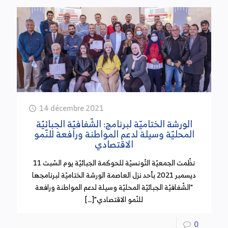
(20 سبتمبر 2024)
سجل مردود الضريبة على الشركات غير البترولية تطورا
بنسبة 30,2 بالمائة أي ما قيمته 478 مليون دينار إلى
موفى شهر أوت من سنة 2023 المنقضية.
كما سجل مردود الضريبة على الشركات البترولية زيادة
بنسبة 26,7 بالمائة أي ما قيمته 126 مليون دينار إلى
غاية شهر أوت 2023 وذلك في علاقة بتحسن استخلاص
14 décembre 2021
الديون المثقلة.
الورشة الختاميّة لبرنامج: الشّفافيّة الجبائيّة
المحليّة وسيلة لدعم المواطنة ورافعة للنّمو
الاقتصادي
هل يتم تغيير العملة للتصدي لظاهرة التهرب الجبائي؟
نظّمت الجمعيّة التّونسيّة للحوكمة الجبائيّة يوم السّبت 11
(18 سبتمبر 2024)
ديسمبر 2021 بأحد نزل العاصمة الورشة الختاميّة لبرنامجها
"الشّفافيّة الجبائيّة المحليّة وسيلة لدعم المواطنة ورافعة
تم خلال الاجتماع الأخير للمجلس الوطني للجباية التداول
للنّمو الاقتصادي"[…]
في اقتراح تغيير العملة وذلك للتصدي لظاهرة التهرب
الجبائي والحد من استفحال وتفشي الاقتصاد
0