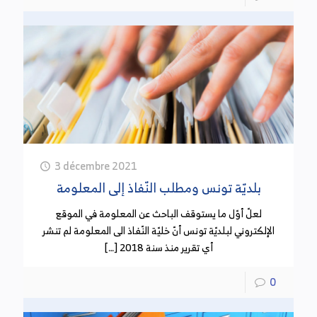
هذه الشريحة الاجتماعية والترفيع في مدخولها علما أن
الهياكل والجمعيات الممثلة للمتقاعدين قد طالبت هي
الأخرى بإعفاء جرايات التقاعد من الضرائب.
رئيس الدولة يطالب باعتماد الضريبة التصاعدية
(18 سبتمبر 2024)
شدد رئيس الدولة خلال لقائه الأخير بوزيرة المالية بتاريخ
3 décembre 2021
05 سبتمبر 2024 على ضرورة اعتماد نظام جبائي عادل
بلديّة تونس ومطلب النّفاذ إلى المعلومة
واعتماد نظام الضريبة التصاعدية وأكد على أن الجباية
العادلة المنصفة من بين المقدمات الأساسية لتحقيق
لعلّ أوّل ما يستوقف الباحث عن المعلومة في الموقع
العدل الاجتماعي. وتطالب الكثير من الأطراف الان في
الإلكتروني لبلديّة تونس أنّ خليّة النّفاذ الى المعلومة لم تنشر
تونس بمراجعة النظام الجبائي والإجراءات الخاصة به
أي تقرير منذ سنة 2018 […]
مما يحقق العدالة الجبائية
0
صندوق جديد للتأمين على فقدان مواطن الشغل