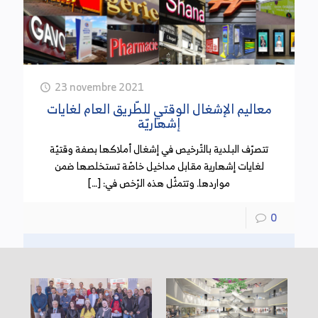
23 novembre 2021
معاليم الإشغال الوقتي للطّريق العام لغايات
إشهاريّة
تتصرّف البلدية بالتّرخيص في إشغال أملاكها بصفة وقتيّة
لغايات إشهارية مقابل مداخيل خاصّة تستخلصها ضمن
مواردها. وتتمثّل هذه الرّخص في: […]
0