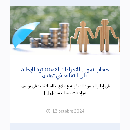
مصدرها على أساس محضر يحرره مأمور الضابطة العدلية
وأعوان الديوانة وأعوان الوزارة المكلفة بالمالية…
وقد تم ألغاء هذا الفصل حسب تبرير الحكومة باعتبار أن
تطبيقه أدى إلى تضييق نشاط بعض الفئات من
المتعاملين وخاصة منهم صغار الفلاحين وصغار التجار
والحرفيين.
الإجراءات الجبائية والمالية أمام مجلس وزاري يوم
حساب تمويل الإجراءات الاستثنائية للإحالة
الاثنين 30 سبتمبر 2024
على التقاعد في تونس
(13 أكتوبر 2024)
في إطار الجهود المبذولة لإصلاح نظام التقاعد في تونس،
تم إحداث حساب تمويل […]
أعلنت رئاسة الحكومة على موقعها الإلكتروني أنه
انعقد بتاريخ 30 سبتمبر 2024 مجلس وزاري خصص
13 octobre 2024
للنظر في الإجراءات المالية والجبائية المدرجة ضمن
مشروع قانون المالية لسنة 2025 وأن وزيرة المالية
قدمت أثناء الاجتماع جملة الإجراءات المالية والجبائية