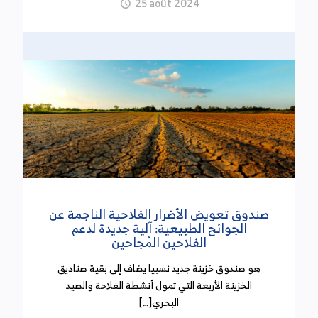
25 août 2024
(30 سبتمبر 2024)
أكد أعضاء لجنة المالية بمجلس النواب في اجتماعهم
الأخير الذي انعقد بتاريخ 18 سبتمبر 2024 وخصص
للنظر في تقرير تنفيذ ميزانية الدولة إلى موفى السداسي
الأول من سنة 2024 أن الضغط الجبائي أدى إلى الإضرار
بالمؤسسات. وتطرق عدد من النواب خلال الجلسة إلى
مسألة الفائض الذي تم تحقيقه في الموارد الجبائية
وبينوا أنه ناتج أساسا عن العفو الجبائي.
اشتراكات الضمان الاجتماعي: طرح خطايا التأخير
صندوق تعويض الأضرار الفلاحية الناجمة عن
(30 سبتمبر 2024)
الجوائح الطبيعية: آلية جديدة لدعم
الفلاحين المُجاحين
نظر مجلس الوزراء بتاريخ 26 سبتمبر 2024 في مشروع
هو صندوق خزينة جديد نسبيا يضاف إلى بقية صناديق
أمر يتعلّق بطرح خطايا التأخير المستوجبة بعنوان
الخزينة الأربعة التي تمول أنشطة الفلاحة والصيد
اشتراكات أنظمة الضمان الاجتماعي ونظام التعويض عن
البحري[…]
الأضرار الحاصلة بسبب حوادث الشغل والأمراض المهنية.