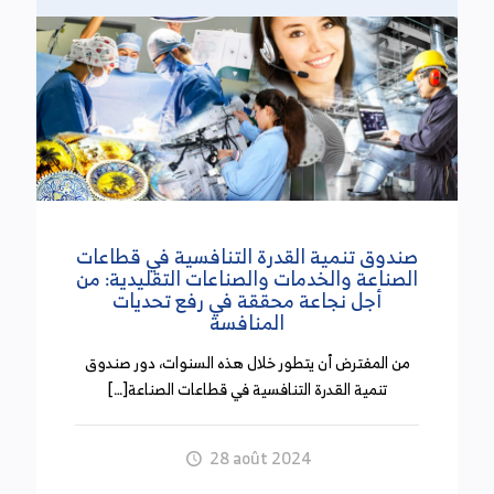
التي تضمنها المشروع. ويفيد الموقع بأن مشروع قانون
المالية تضمن عددا من الإجراءات التحفيزية لفائدة
المؤسسات الناشئة وإدماج الاقتصاد الموازي ومقاومة
التهرب الجبائي ودعم الاستثمارات الخاصة في مجالات
إزالة الكاربون ودعم الاقتصاد الأخضر وتعزيز نفاذ
المؤسسات الصغرى والمتوسطة إلى التمويل.
وزارة المالية في تقرير فريق المواطن الرقيب لسنة
2023
صندوق تنمية القدرة التنافسية في قطاعات
الصناعة والخدمات والصناعات التقليدية: من
(13 أكتوبر 2024)
أجل نجاعة محققة في رفع تحديات
المنافسة
تضمن ملخص التقرير السنوي لنشاط فريق المواطن
من المفترض أن يتطور خلال هذه السنوات، دور صندوق
الرقيب أن الفريق واصل متابعة ملفات ذات صلة
تنمية القدرة التنافسية في قطاعات الصناعة[…]
بتصرفات الأعوان وسير العمل بالمصالح الإدارية
العمومية أسفرت عن إرسال تقارير عاجلة لعدة وزارات
ومنم بينها وزارة المالية. وتعلقت التقارير بعدم إسداء
28 août 2024
خدمة التصريح بالضريبة على الدخل بقباضة المالية بنهج