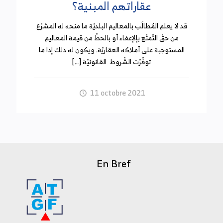
عقاراتهم المبنية؟
قد لا يعلم المُطالَب بالمعاليم البلديّة ما منحه له المشرّع
من حقّ التّمتّع بإلإعفاء أو بالحطّ من قيمة المعاليم
المستوجبة على أملاكه العقاريّة. ويكون له ذلك إذا ما
توفّرّت الشّروط القانونيّة […]
11 octobre 2021
En Bref