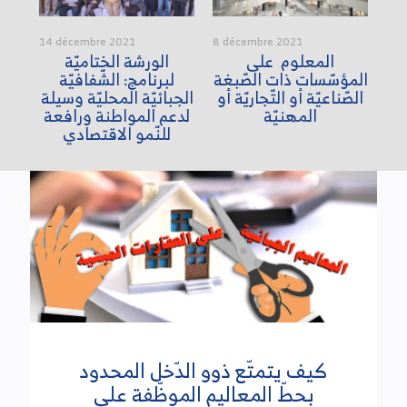
14 décembre 2021
8 décembre 2021
3 d
ب
المعلوم على
الورشة الختاميّة
ماذ
ة
المؤسّسات ذات الصّبغة
لبرنامج: الشّفافيّة
ال
الصّناعيّة أو التّجاريّة أو
الجبائيّة المحليّة وسيلة
ال
المهنيّة
لدعم المواطنة ورافعة
للنّمو الاقتصادي
كيف يتمتّع ذوو الدّخل المحدود
بحطّ المعاليم الموظّفة على