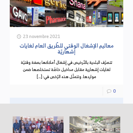
23 novembre 2021
معاليم الإشغال الوقتي للطّريق العام لغايات
إشهاريّة
تتصرّف البلدية بالتّرخيص في إشغال أملاكها بصفة وقتيّة
لغايات إشهارية مقابل مداخيل خاصّة تستخلصها ضمن
مواردها. وتتمثّل هذه الرّخص في: […]
0