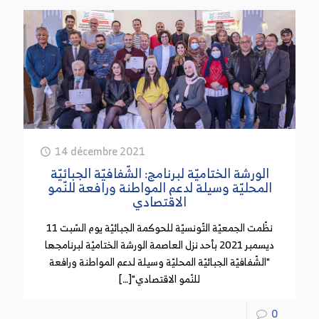
(20 سبتمبر 2024)
سجل مردود الضريبة على الشركات غير البترولية تطورا
بنسبة 30,2 بالمائة أي ما قيمته 478 مليون دينار إلى
موفى شهر أوت من سنة 2023 المنقضية.
كما سجل مردود الضريبة على الشركات البترولية زيادة
بنسبة 26,7 بالمائة أي ما قيمته 126 مليون دينار إلى
غاية شهر أوت 2023 وذلك في علاقة بتحسن استخلاص
14 décembre 2021
الديون المثقلة.
الورشة الختاميّة لبرنامج: الشّفافيّة الجبائيّة
المحليّة وسيلة لدعم المواطنة ورافعة للنّمو
الاقتصادي
هل يتم تغيير العملة للتصدي لظاهرة التهرب الجبائي؟
نظّمت الجمعيّة التّونسيّة للحوكمة الجبائيّة يوم السّبت 11
(18 سبتمبر 2024)
ديسمبر 2021 بأحد نزل العاصمة الورشة الختاميّة لبرنامجها
"الشّفافيّة الجبائيّة المحليّة وسيلة لدعم المواطنة ورافعة
تم خلال الاجتماع الأخير للمجلس الوطني للجباية التداول
للنّمو الاقتصادي"[…]
في اقتراح تغيير العملة وذلك للتصدي لظاهرة التهرب
الجبائي والحد من استفحال وتفشي الاقتصاد
0