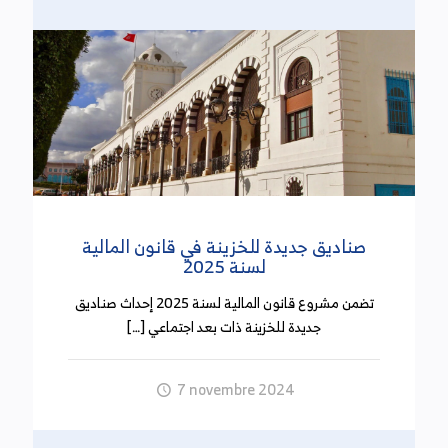
للإحالة على التقاعد إلى غاية موفى شهر سبتمبر 2024
ما قدره 1,568مليون دينار دون تسجيل أية
دفوعات. وكانت الموارد المحققة لهذا الحساب قد
بلغت في نهاية سنة 2022 ما قدره 2,626مليون دينار
دون تسجيل أية دفوعات.
التخلي رسميا عن تجريم تداول المبالغ المالية النقدية
التي تساوي أو تفوق 5ألاف دينار
(21 أكتوبر 2024)
صناديق جديدة للخزينة في قانون المالية
لسنة 2025
صدر بالرائد الرسمي عدد 126 ليوم الثلاثاء 14 أكتوبر
تضمن مشروع قانون المالية لسنة 2025 إحداث صناديق
2024 المرسوم عدد 3 لسنة 2024 الذي يلغي الفصل 16
جديدة للخزينة ذات بعد اجتماعي […]
من القانون عدد 54 لسنة 2024 والمتعلق بحجز المبالغ
النقدية التي تساوي أو تفوق 5 آلاف دينار والتي لم يقع
إثبات مصدرها. وكان الفصل 16 من القانون عدد 54
7 novembre 2024
لسنة 2014 قد نص على أنه يتم حجز المبالغ النقدية
التي تساوي أو تفرق 5 آلاف دينار والتي لم يقع إثبات