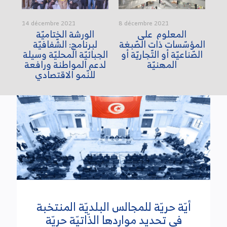
14 décembre 2021
8 décembre 2021
3 d
ب
المعلوم على
الورشة الختاميّة
ماذ
ة
المؤسّسات ذات الصّبغة
لبرنامج: الشّفافيّة
ال
الصّناعيّة أو التّجاريّة أو
الجبائيّة المحليّة وسيلة
ال
المهنيّة
لدعم المواطنة ورافعة
للنّمو الاقتصادي
أيّة حريّة للمجالس البلديّة المنتخبة
في تحديد مواردها الذّاتيّة حريّة