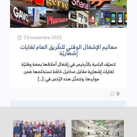
23 novembre 2021
معاليم الإشغال الوقتي للطّريق العام لغايات
إشهاريّة
تتصرّف البلدية بالتّرخيص في إشغال أملاكها بصفة وقتيّة
لغايات إشهارية مقابل مداخيل خاصّة تستخلصها ضمن
مواردها. وتتمثّل هذه الرّخص في: […]
0