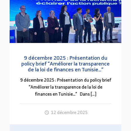
المزيد من المعلومات على الرابط التالي:
https://snjt.org/2024/12/10/نقابة-الصحفيين-
تقدم-تفاصيل-ضافية-عن-تم/
المساهمة الضريبية للبنوك والشركات الكبرى الناشطة
في قطاع الصناعات الغذائية
(26 نوفمبر 2024)
9 décembre 2025 : Présentation du
policy brief “Améliorer la transparence
de la loi de finances en Tunisie…”
افاد أمين بوزيان عن مرصد علي بن غذاهم للعدالة
الجبائية أثناء مساهمته في الندوة التي نظمها المرصد
9 décembre 2025 : Présentation du policy brief
التونسي للاقتصاد حول قانون المالية 2025 وإعادة
“Améliorer la transparence de la loi de
توزيع العبء الضريبي أن النسبة الفعلية للمساهمة
finances en Tunisie…” Dans
[…]
الضريبية للبنوك والشركات الكبرى الناشطة في قطاع
الصناعات الغذائية اقل بكثير من النسبة القانونية حيث
بلغت المساهمة مستويات متدنية رغم تحقيقها لارباح
12 décembre 2025
مرتفعة جدا وذلك نتيجة الانتفاع بعديد الامتيازات
الجبائية.