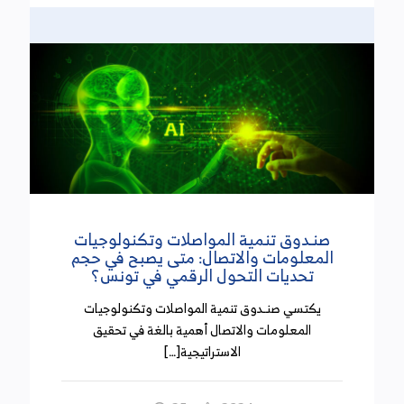
غاندي وبالعناية بالعلم الوطني بمكتب مراقبة الأداءات
بنهج روما.
رئاسة الحكومة تدعو الجمعيات إلى الالتزام بالحصول
على معرف جبائي
(30 سبتمبر 2024)
دعت رئاسة الحكومة في بلاغ أصدرته يوم الجمعة 27
سبتمبر 2024 كل الجمعيات المكونة بصفة قانونية إلى
واجب الحصول على معرف جبائي يسند لكل جمعية من
صنـدوق تنمية المواصلات وتكنولوجيات
طرف مصالح الإدارة العامة للأداءات بوزارة المالية. كما
المعلومات والاتصال: متى يصبح في حجم
دعت إلى ضرورة الالتزام بإجراءات التسجيل بالسجل
تحديات التحول الرقمي في تونس؟
الوطني للمؤسسات.
يكتسي صنـدوق تنمية المواصلات وتكنولوجيات
المعلومات والاتصال أهمية بالغة في تحقيق
أعضاء لجنة المالية بمجلس النواب: الضغط الجبائي أضر
الاستراتيجية[…]
بالمؤسسات