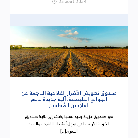
25 août 2024
(30 سبتمبر 2024)
أكد أعضاء لجنة المالية بمجلس النواب في اجتماعهم
الأخير الذي انعقد بتاريخ 18 سبتمبر 2024 وخصص
للنظر في تقرير تنفيذ ميزانية الدولة إلى موفى السداسي
الأول من سنة 2024 أن الضغط الجبائي أدى إلى الإضرار
بالمؤسسات. وتطرق عدد من النواب خلال الجلسة إلى
مسألة الفائض الذي تم تحقيقه في الموارد الجبائية
وبينوا أنه ناتج أساسا عن العفو الجبائي.
اشتراكات الضمان الاجتماعي: طرح خطايا التأخير
صندوق تعويض الأضرار الفلاحية الناجمة عن
(30 سبتمبر 2024)
الجوائح الطبيعية: آلية جديدة لدعم
الفلاحين المُجاحين
نظر مجلس الوزراء بتاريخ 26 سبتمبر 2024 في مشروع
هو صندوق خزينة جديد نسبيا يضاف إلى بقية صناديق
أمر يتعلّق بطرح خطايا التأخير المستوجبة بعنوان
الخزينة الأربعة التي تمول أنشطة الفلاحة والصيد
اشتراكات أنظمة الضمان الاجتماعي ونظام التعويض عن
البحري[…]
الأضرار الحاصلة بسبب حوادث الشغل والأمراض المهنية.