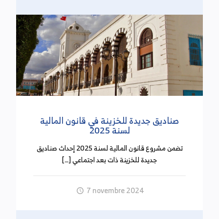
للإحالة على التقاعد إلى غاية موفى شهر سبتمبر 2024
ما قدره 1,568مليون دينار دون تسجيل أية
دفوعات. وكانت الموارد المحققة لهذا الحساب قد
بلغت في نهاية سنة 2022 ما قدره 2,626مليون دينار
دون تسجيل أية دفوعات.
التخلي رسميا عن تجريم تداول المبالغ المالية النقدية
التي تساوي أو تفوق 5ألاف دينار
(21 أكتوبر 2024)
صناديق جديدة للخزينة في قانون المالية
لسنة 2025
صدر بالرائد الرسمي عدد 126 ليوم الثلاثاء 14 أكتوبر
تضمن مشروع قانون المالية لسنة 2025 إحداث صناديق
2024 المرسوم عدد 3 لسنة 2024 الذي يلغي الفصل 16
جديدة للخزينة ذات بعد اجتماعي […]
من القانون عدد 54 لسنة 2024 والمتعلق بحجز المبالغ
النقدية التي تساوي أو تفوق 5 آلاف دينار والتي لم يقع
إثبات مصدرها. وكان الفصل 16 من القانون عدد 54
7 novembre 2024
لسنة 2014 قد نص على أنه يتم حجز المبالغ النقدية
التي تساوي أو تفرق 5 آلاف دينار والتي لم يقع إثبات