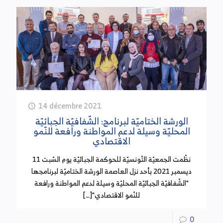
(20 سبتمبر 2024)
سجل مردود الضريبة على الشركات غير البترولية تطورا
بنسبة 30,2 بالمائة أي ما قيمته 478 مليون دينار إلى
موفى شهر أوت من سنة 2023 المنقضية.
كما سجل مردود الضريبة على الشركات البترولية زيادة
بنسبة 26,7 بالمائة أي ما قيمته 126 مليون دينار إلى
غاية شهر أوت 2023 وذلك في علاقة بتحسن استخلاص
14 décembre 2021
الديون المثقلة.
الورشة الختاميّة لبرنامج: الشّفافيّة الجبائيّة
المحليّة وسيلة لدعم المواطنة ورافعة للنّمو
الاقتصادي
هل يتم تغيير العملة للتصدي لظاهرة التهرب الجبائي؟
نظّمت الجمعيّة التّونسيّة للحوكمة الجبائيّة يوم السّبت 11
(18 سبتمبر 2024)
ديسمبر 2021 بأحد نزل العاصمة الورشة الختاميّة لبرنامجها
"الشّفافيّة الجبائيّة المحليّة وسيلة لدعم المواطنة ورافعة
تم خلال الاجتماع الأخير للمجلس الوطني للجباية التداول
للنّمو الاقتصادي"[…]
في اقتراح تغيير العملة وذلك للتصدي لظاهرة التهرب
الجبائي والحد من استفحال وتفشي الاقتصاد
0