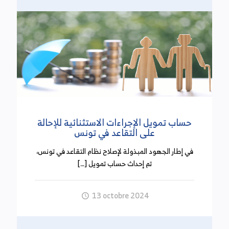
مصدرها على أساس محضر يحرره مأمور الضابطة العدلية
وأعوان الديوانة وأعوان الوزارة المكلفة بالمالية…
وقد تم ألغاء هذا الفصل حسب تبرير الحكومة باعتبار أن
تطبيقه أدى إلى تضييق نشاط بعض الفئات من
المتعاملين وخاصة منهم صغار الفلاحين وصغار التجار
والحرفيين.
الإجراءات الجبائية والمالية أمام مجلس وزاري يوم
حساب تمويل الإجراءات الاستثنائية للإحالة
الاثنين 30 سبتمبر 2024
على التقاعد في تونس
(13 أكتوبر 2024)
في إطار الجهود المبذولة لإصلاح نظام التقاعد في تونس،
تم إحداث حساب تمويل […]
أعلنت رئاسة الحكومة على موقعها الإلكتروني أنه
انعقد بتاريخ 30 سبتمبر 2024 مجلس وزاري خصص
للنظر في الإجراءات المالية والجبائية المدرجة ضمن
13 octobre 2024
مشروع قانون المالية لسنة 2025 وأن وزيرة المالية
قدمت أثناء الاجتماع جملة الإجراءات المالية والجبائية