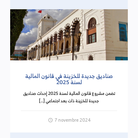
ما قدره 1,568مليون دينار دون تسجيل أية
دفوعات. وكانت الموارد المحققة لهذا الحساب قد
بلغت في نهاية سنة 2022 ما قدره 2,626مليون دينار
دون تسجيل أية دفوعات.
التخلي رسميا عن تجريم تداول المبالغ المالية النقدية
التي تساوي أو تفوق 5ألاف دينار
(21 أكتوبر 2024)
صناديق جديدة للخزينة في قانون المالية
لسنة 2025
صدر بالرائد الرسمي عدد 126 ليوم الثلاثاء 14 أكتوبر
2024 المرسوم عدد 3 لسنة 2024 الذي يلغي الفصل 16
تضمن مشروع قانون المالية لسنة 2025 إحداث صناديق
من القانون عدد 54 لسنة 2024 والمتعلق بحجز المبالغ
جديدة للخزينة ذات بعد اجتماعي […]
النقدية التي تساوي أو تفوق 5 آلاف دينار والتي لم يقع
إثبات مصدرها. وكان الفصل 16 من القانون عدد 54
7 novembre 2024
لسنة 2014 قد نص على أنه يتم حجز المبالغ النقدية
التي تساوي أو تفرق 5 آلاف دينار والتي لم يقع إثبات
مصدرها على أساس محضر يحرره مأمور الضابطة العدلية