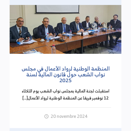
ندوة حول توزيع العبء الجبائي في قانون المالية لسنة
2025
(26 نوفمبر 2024)
نظم المرصد التونسي للاقتصاد اليوم بأحد النزل
بالعاصمة ندوة تحت عنوان "مشروع قانون المالية لسنة
2025 كيف نعيد توزيع العبء الجبائي" تم خلالها عرض
مشروع سلم الضريبة على دخل الأشخاص الطبيعيين
المنظمة الوطنية لرواد الأعمال في مجلس
الذي تضمنه مشروع قانون المالية لسنة 2025 وتوزيع
نواب الشعب حول قانون المالية لسنة
الموارد الضريبية في تونس.
2025
استقبلت لجنة المالية بمجلس نواب الشعب يوم الثلاثاء
حساب تمويل الإجراءات الاستثنائية للإحالة على التقاعد:
12 نوفمبر فريقا عن المنظمة الوطنية لرواد الأعمال[…]
1,568 مليون دينار موارد محققة إلى غاية شهر سبتمبر
2024 مقابل صفر دفوعات
20 novembre 2024
بلغت الموارد المحققة لحساب الإجراءات الاستثنائية
للإحالة على التقاعد إلى غاية موفى شهر سبتمبر 2024