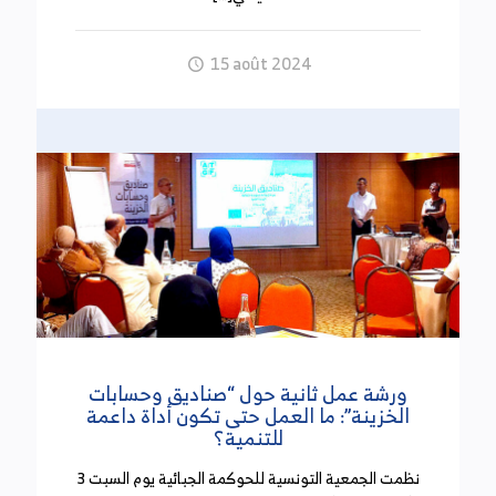
(26 سبتمبر 2024)
15 août 2024
تمكنت مصالح الديوانة التونسية خلال السبعة الأشهر
الأولى من سنة 2024 من تحرير 8864 محضر ضد شركات
ومستودعات عشوائية بقيمة مالية بلغت 330 مليون
دينار.
وبين العميد بالديوانة شكري الجبري في تصريح إعلامي
أن مصالح الحرس الديواني قامت خلال نفس الفترة بـ
1354 مداهمة لمحلات وشركات كما قامت بـ 18397
دورية ميدانية.
سيدي بوزيد: تعيين رئيس مركز جهوي لمراقبة الأداءات
جديد
ورشة عمل ثانية حول “صناديق وحسابات
(26 سبتمبر 2024)
الخزينة”: ما العمل حتى تكون أداة داعمة
للتنمية؟
تم بمقتضى قرار من وزيرة المالية مؤرخ في 19 سبتمبر
نظمت الجمعية التونسية للحوكمة الجبائية يوم السبت 3
2024 تعيين السيدة عيشة عمري رئيسة للمركز الجهوي