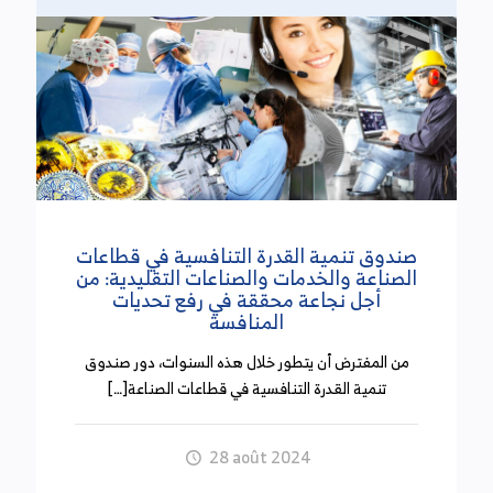
المالية تضمن عددا من الإجراءات التحفيزية لفائدة
المؤسسات الناشئة وإدماج الاقتصاد الموازي ومقاومة
التهرب الجبائي ودعم الاستثمارات الخاصة في مجالات
إزالة الكاربون ودعم الاقتصاد الأخضر وتعزيز نفاذ
المؤسسات الصغرى والمتوسطة إلى التمويل.
وزارة المالية في تقرير فريق المواطن الرقيب لسنة
2023
صندوق تنمية القدرة التنافسية في قطاعات
(13 أكتوبر 2024)
الصناعة والخدمات والصناعات التقليدية: من
أجل نجاعة محققة في رفع تحديات
المنافسة
تضمن ملخص التقرير السنوي لنشاط فريق المواطن
الرقيب أن الفريق واصل متابعة ملفات ذات صلة
من المفترض أن يتطور خلال هذه السنوات، دور صندوق
بتصرفات الأعوان وسير العمل بالمصالح الإدارية
تنمية القدرة التنافسية في قطاعات الصناعة[…]
العمومية أسفرت عن إرسال تقارير عاجلة لعدة وزارات
ومنم بينها وزارة المالية. وتعلقت التقارير بعدم إسداء
خدمة التصريح بالضريبة على الدخل بقباضة المالية بنهج
28 août 2024
غاندي وبالعناية بالعلم الوطني بمكتب مراقبة الأداءات