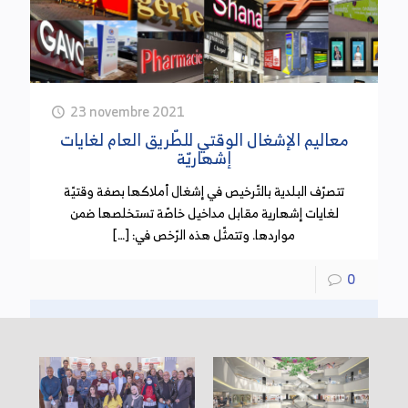
23 novembre 2021
معاليم الإشغال الوقتي للطّريق العام لغايات
إشهاريّة
تتصرّف البلدية بالتّرخيص في إشغال أملاكها بصفة وقتيّة
لغايات إشهارية مقابل مداخيل خاصّة تستخلصها ضمن
مواردها. وتتمثّل هذه الرّخص في: […]
0