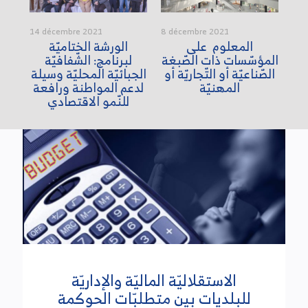
14 décembre 2021
8 décembre 2021
3 d
ب
المعلوم على
الورشة الختاميّة
ماذ
ة
المؤسّسات ذات الصّبغة
لبرنامج: الشّفافيّة
ال
الصّناعيّة أو التّجاريّة أو
الجبائيّة المحليّة وسيلة
ال
المهنيّة
لدعم المواطنة ورافعة
للنّمو الاقتصادي
الاستقلاليّة الماليّة والإداريّة
للبلديات بين متطلبّات الحوكمة